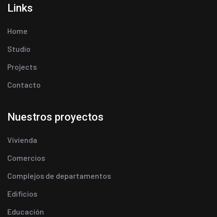
Links
Home
Studio
Projects
Contacto
Nuestros proyectos
Vivienda
Comercios
Complejos de departamentos
Edificios
Educación