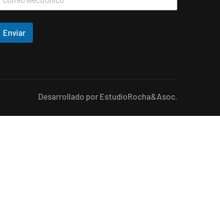
Enviar
Desarrollado por
EstudioRocha&Asoc.