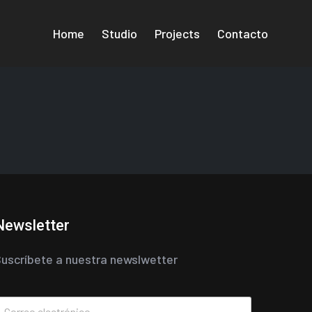
Home
Studio
Projects
Contacto
Newsletter
uscríbete a nuestra newslwetter