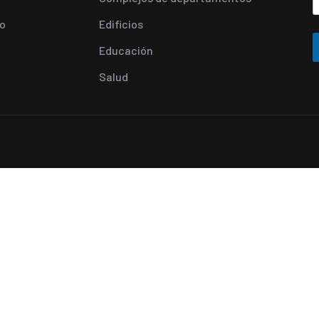
o
Edificios
Educación
Salud