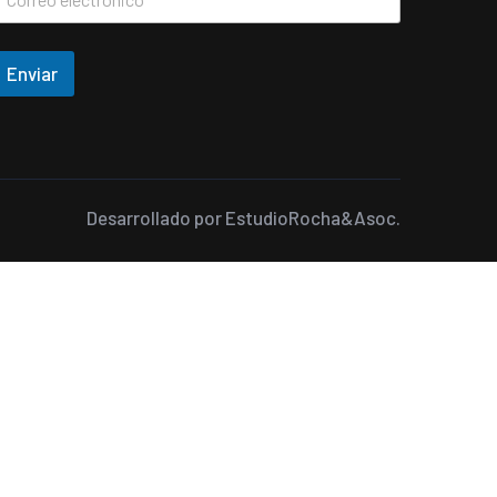
Enviar
Desarrollado por
EstudioRocha&Asoc.