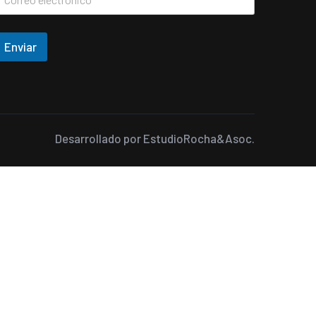
Enviar
Desarrollado por
EstudioRocha&Asoc.