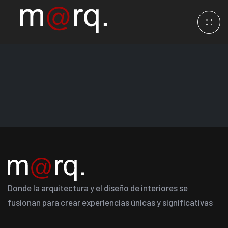
Donde la arquitectura y el diseño de interiores se
fusionan para crear experiencias únicas y significativas