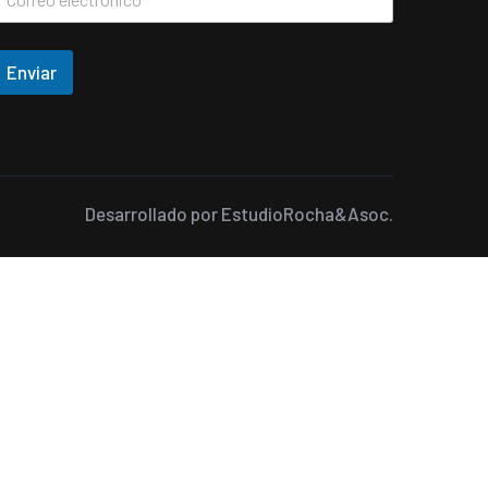
Enviar
Desarrollado por
EstudioRocha&Asoc.