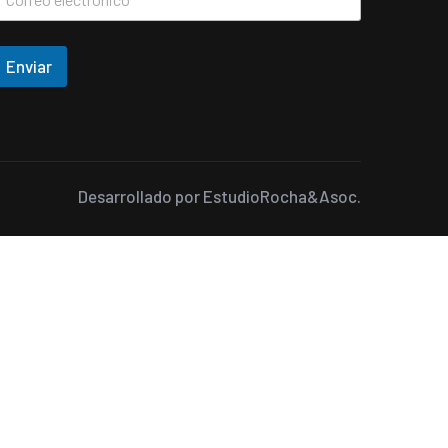
Enviar
Desarrollado por
EstudioRocha&Asoc.