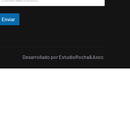
Enviar
Desarrollado por
EstudioRocha&Asoc.