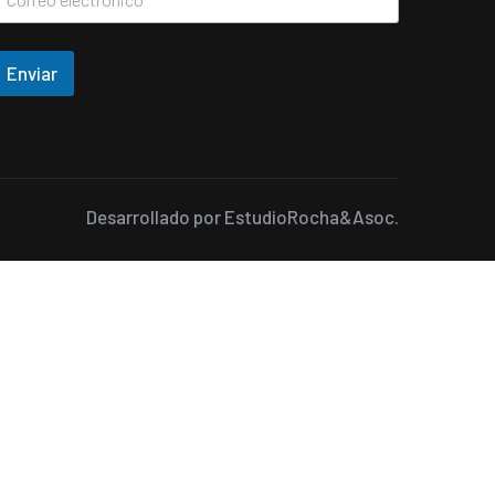
Enviar
Desarrollado por
EstudioRocha&Asoc.