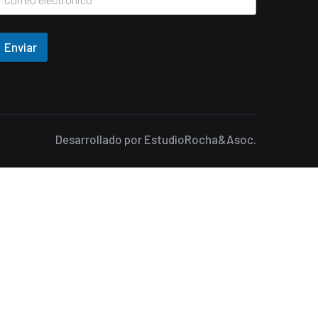
Enviar
Desarrollado por
EstudioRocha&Asoc.