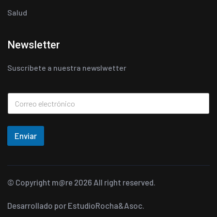
Salud
Newsletter
Suscríbete a nuestra newslwetter
Enviar
© Copyright
m@re
2026 All right reserved.
Desarrollado por
EstudioRocha&Asoc.