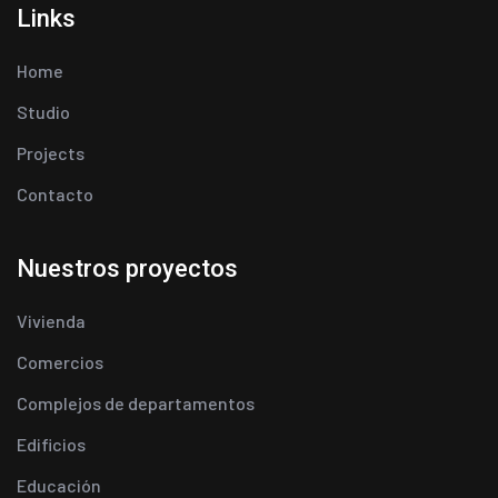
Links
Home
Studio
Projects
Contacto
Nuestros proyectos
Vivienda
Comercios
Complejos de departamentos
Edificios
Educación