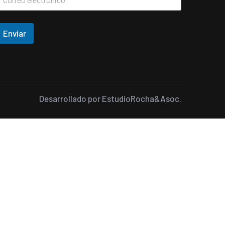
Enviar
Desarrollado por
EstudioRocha&Asoc.