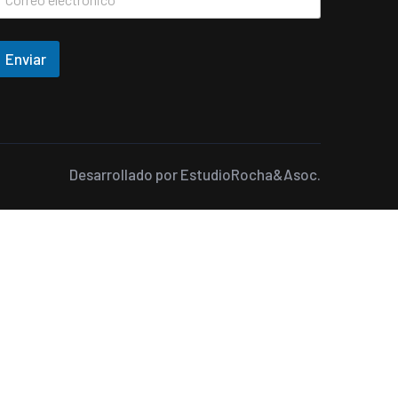
Enviar
Desarrollado por
EstudioRocha&Asoc.