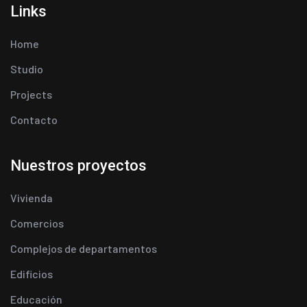
Links
Home
Studio
Projects
Contacto
Nuestros proyectos
Vivienda
Comercios
Complejos de departamentos
Edificios
Educación