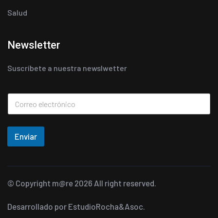
Salud
Newsletter
Suscríbete a nuestra newslwetter
Enviar
© Copyright
m@re
2026 All right reserved.
Desarrollado por
EstudioRocha&Asoc.